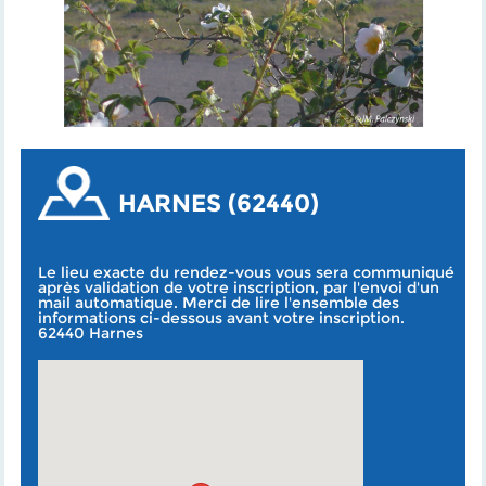
HARNES (62440)
Le lieu exacte du rendez-vous vous sera communiqué
après validation de votre inscription, par l'envoi d'un
mail automatique. Merci de lire l'ensemble des
informations ci-dessous avant votre inscription.
62440 Harnes