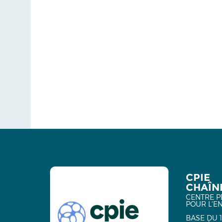
CPIE
CHAÎNE
CENTRE P
POUR L'E
BASE DU 1