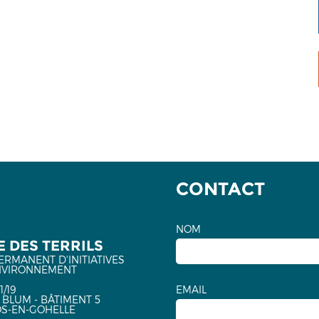
CONTACT
NOM
 DES TERRILS
ERMANENT D'INITIATIVES
NVIRONNEMENT
1/19
EMAIL
 BLUM - BÂTIMENT 5
OS-EN-GOHELLE