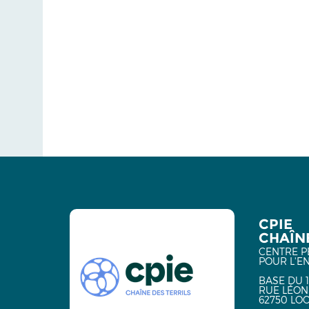
CPIE
CHAÎNE
CENTRE P
POUR L'E
BASE DU 1
RUE LÉON
62750 LO