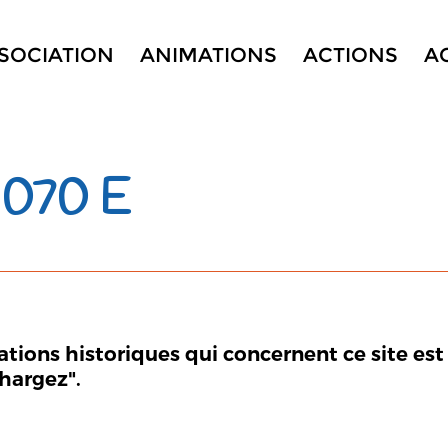
SSOCIATION
ANIMATIONS
ACTIONS
A
 070 E
mations historiques qui concernent ce site est
chargez".