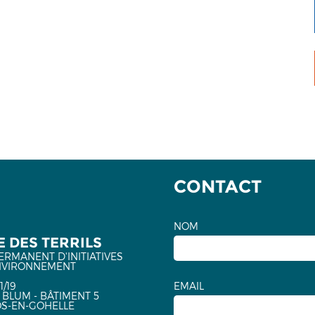
CONTACT
NOM
 DES TERRILS
ERMANENT D'INITIATIVES
NVIRONNEMENT
1/19
EMAIL
 BLUM - BÂTIMENT 5
OS-EN-GOHELLE