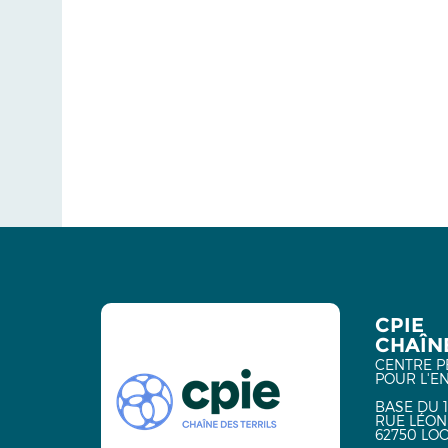
CPIE
CHAÎNE
CENTRE P
POUR L'E
BASE DU 1
RUE LÉON
62750 LO