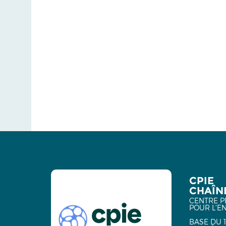
CPIE
CHAÎNE
CENTRE P
POUR L'E
BASE DU 1