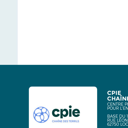
CPIE
CHAÎNE
CENTRE P
POUR L'E
BASE DU 1
RUE LÉON
62750 LO