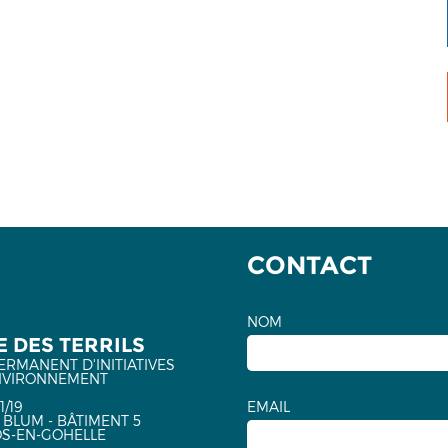
CONTACT
NOM
 DES TERRILS
ERMANENT D'INITIATIVES
NVIRONNEMENT
1/19
EMAIL
 BLUM - BÂTIMENT 5
OS-EN-GOHELLE