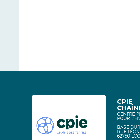
CPIE
CHAÎNE
CENTRE P
POUR L'E
BASE DU 1
RUE LÉON
62750 LO