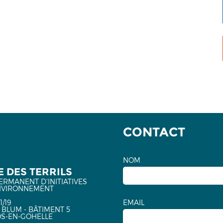
CONTACT
NOM
 DES TERRILS
ERMANENT D'INITIATIVES
NVIRONNEMENT
1/19
EMAIL
 BLUM - BÂTIMENT 5
OS-EN-GOHELLE