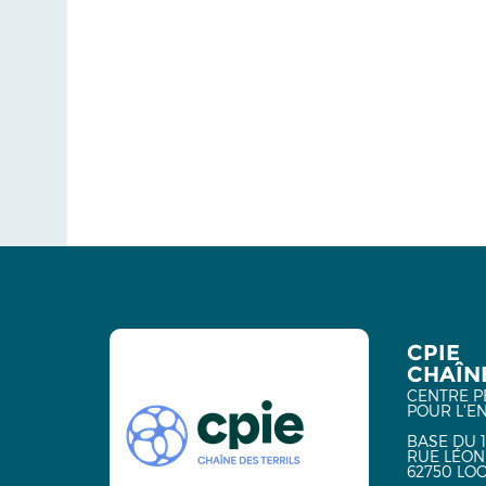
CPIE
CHAÎNE
CENTRE P
POUR L'E
BASE DU 1
RUE LÉON
62750 LO