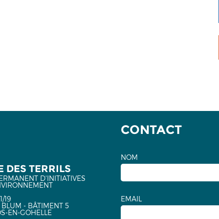
CONTACT
NOM
 DES TERRILS
ERMANENT D'INITIATIVES
NVIRONNEMENT
1/19
EMAIL
 BLUM - BÂTIMENT 5
OS-EN-GOHELLE