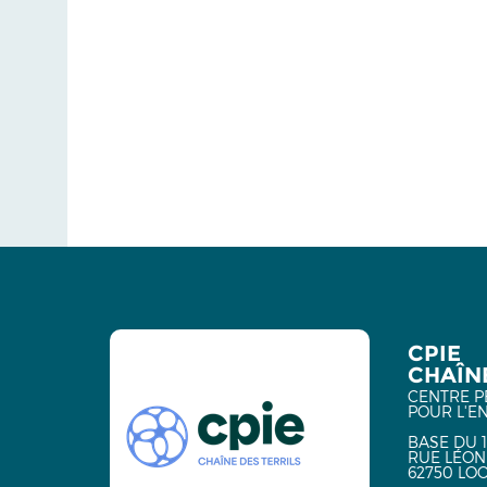
CPIE
CHAÎNE
CENTRE P
POUR L'E
BASE DU 1
RUE LÉON
62750 LO