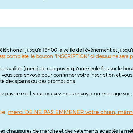
 téléphone), jusqu'à 18h00 la veille de l'événement et jusqu
te est complète, le bouton "INSCRIPTION" ci-dessus
ne sera p
uis validé (
merci de n'appuyer qu'une seule fois sur le bou
e vous sera envoyé pour confirmer votre inscription et vous
îte
des spams ou des promotions
.
ouvez pas ce mail, vous pouvez nous envoyer un message sur 
tie,
merci DE NE PAS EMMENER votre chien, même 
, des chaussures de marche et des vêtements adaptés la mét