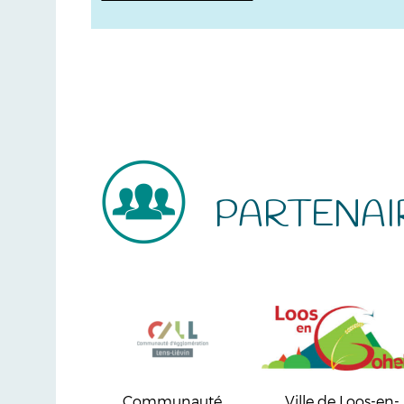
PARTENAI
Communauté
Ville de Loos-en-