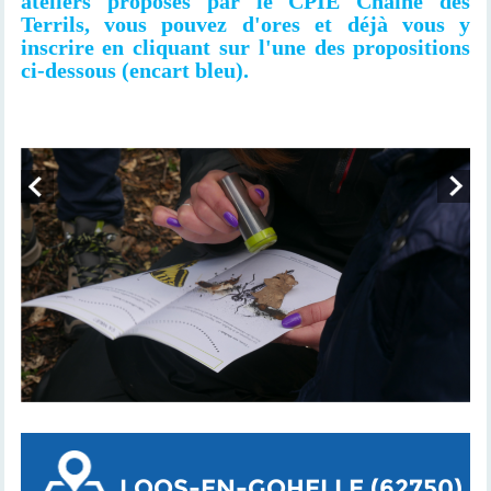
ateliers proposés par le CPIE Chaîne des
Terrils, vous pouvez d'ores et déjà vous y
inscrire en cliquant sur l'une des propositions
ci-dessous (encart bleu).
LOOS-EN-GOHELLE (62750)