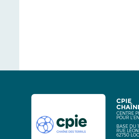
CPIE
CHAÎNE
CENTRE P
POUR L'E
BASE DU 1
RUE LÉON
62750 LO