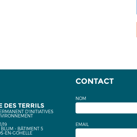
CONTACT
NOM
 DES TERRILS
ERMANENT D'INITIATIVES
NVIRONNEMENT
1/19
EMAIL
 BLUM - BÂTIMENT 5
OS-EN-GOHELLE