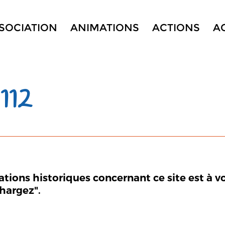
SSOCIATION
ANIMATIONS
ACTIONS
A
112
mations historiques concernant ce site est à v
chargez".