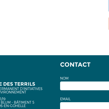
CONTACT
NOM
 DES TERRILS
ERMANENT D'INITIATIVES
NVIRONNEMENT
1/19
EMAIL
 BLUM - BÂTIMENT 5
OS-EN-GOHELLE