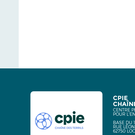
CPIE
CHAÎNE
CENTRE P
POUR L'E
BASE DU 1
RUE LÉON
62750 LO