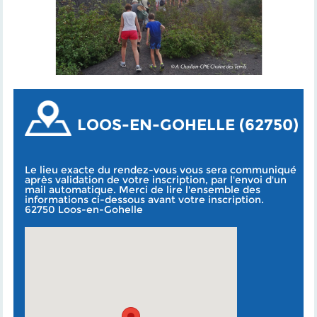
LOOS-EN-GOHELLE (62750)
Le lieu exacte du rendez-vous vous sera communiqué
après validation de votre inscription, par l'envoi d'un
mail automatique. Merci de lire l'ensemble des
informations ci-dessous avant votre inscription.
62750 Loos-en-Gohelle