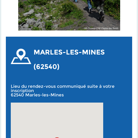
MARLES-LES-MINES
(62540)
Lieu du rendez-vous communiqué suite à votre
inscription
62540 Marles-les-Mines