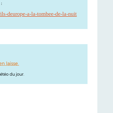
:
)
rils-deurope-a-la-tombee-de-la-nuit
 laisse.
téo du jour.