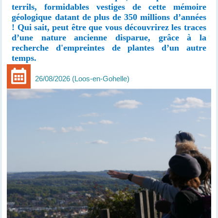
terrils, formidables vestiges de cette mémoire
géologique datant de plus de 350 millions d’années
! Qui sait, peut être que vous découvrirez les traces
d’une nature ancienne disparue, grâce à la
recherche d'empreintes de plantes d’un autre
temps.
26/08/2026
Loos-en-Gohelle