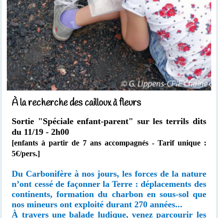
À la recherche des cailloux à fleurs
Sortie "Spéciale enfant-parent"
sur les terrils dits
du 11/19 - 2h00
[enfants à partir de 7 ans accompagnés
- Tarif unique :
5€/pers.]
Du Carbonifère à nos jours, les forces de la nature
n’ont cessé de façonner la Terre : déplacements des
continents, formation du charbon en sous-sol que
nos mineurs ont exploité durant 270 années...
À travers une balade ludique, venez parcourir les