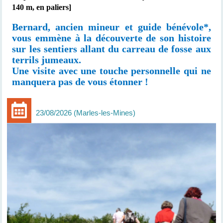
140 m, en paliers]
Bernard, ancien mineur et guide bénévole*,
vous emmène à la découverte de son histoire
sur les sentiers allant du carreau de fosse aux
terrils jumeaux.
Une visite avec une touche personnelle qui ne
manquera pas de vous étonner !
23/08/2026
Marles-les-Mines