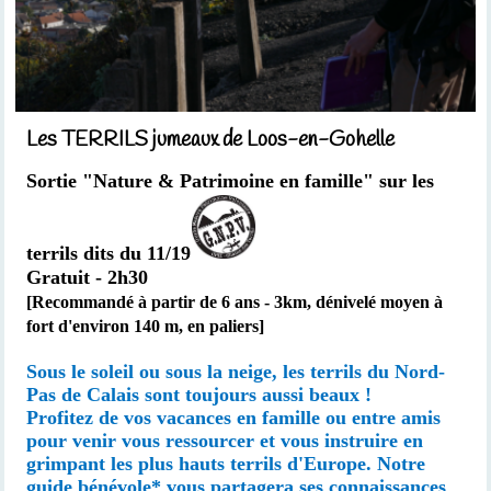
Les TERRILS jumeaux de Loos-en-Gohelle
Sortie "Nature & Patrimoine en famille" sur les
terrils dits du 11/19
Gratuit - 2h30
[Recommandé à partir de 6 ans -
3km,
dénivelé moyen à
fort d'environ 140 m, en paliers
]
Sous le soleil ou sous la neige, les terrils du Nord-
Pas de Calais sont toujours aussi beaux !
Profitez de vos vacances en famille ou entre amis
pour venir vous ressourcer et vous instruire en
grimpant les plus hauts terrils d'Europe. Notre
guide bénévole* vous partagera ses connaissances