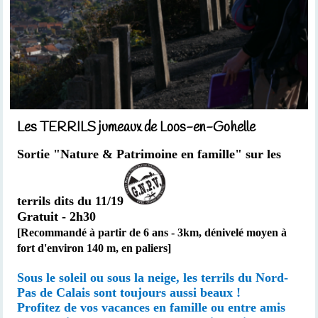
Les TERRILS jumeaux de Loos-en-Gohelle
Sortie "Nature & Patrimoine en famille" sur les
terrils dits du 11/19
Gratuit - 2h30
[Recommandé à partir de 6 ans -
3km,
dénivelé moyen à
fort d'environ 140 m, en paliers
]
Sous le soleil ou sous la neige, les terrils du Nord-
Pas de Calais sont toujours aussi beaux !
Profitez de vos vacances en famille ou entre amis