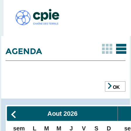
AGENDA
OK
Aout
2026
sem
L
M
M
J
V
S
D
s