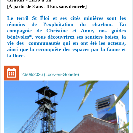
[À partir de 8 ans - 4 km, sans dénivelé]
Le terril St Éloi et ses cités minières sont les
témoins de l'exploitation du charbon. En
compagnie de Christine et Anne, nos guides
bénévoles*, vous découvrirez ses sentiers boisés, la
vie des communautés qui en ont été les acteurs,
ainsi que la reconquête des espaces par la faune et
la flore.
23/08/2026
Loos-en-Gohelle