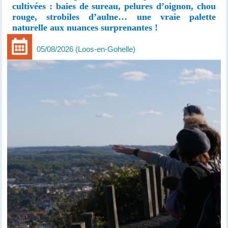
cultivées : baies de sureau, pelures d’oignon, chou
rouge, strobiles d’aulne… une vraie palette
naturelle aux nuances surprenantes !
05/08/2026
Loos-en-Gohelle