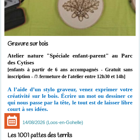
Gravure sur bois
Atelier nature "Spéciale enfant-parent"
au Parc
des Cytises
[enfants à partir de 6 ans accompagnés
- Gratuit sans
inscription - /!\ fermeture de l'atelier entre 12h30 et 14h]
A l’aide d’un stylo graveur, venez exprimer votre
créativité sur le bois. Écrire un mot ou dessiner ce
qui nous passe par la tête, le tout est de laisser libre
court à ses idées.
14/08/2026
Loos-en-Gohelle
Les 1001 pattes des terrils