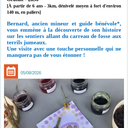
[À partir de 6 ans -
3km,
dénivelé moyen à fort d'environ
140 m, en paliers]
Bernard, ancien mineur et guide bénévole*,
vous emmène à la découverte de son histoire
sur les sentiers allant du carreau de fosse aux
terrils jumeaux.
Une visite avec une touche personnelle qui ne
manquera pas de vous étonner !
05/08/2026