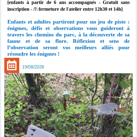
[enfants à partir de 6 ans accompagnés
- Gratuit sans
inscription - /!\ fermeture de l'atelier entre 12h30 et 14h]
Enfants et adultes partiront pour un jeu de piste :
énigmes, défis et observations vous guideront à
travers les chemins du parc, à la découverte de sa
faune et de sa flore. Réflexion et sens de
l’observation seront vos meilleurs alliés pour
résoudre les énigmes !
19/08/2026