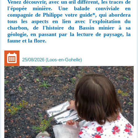
Venez découvrir, avec un œil différent, les traces de
l'épopée minière. Une balade conviviale en
compagnie de Philippe votre guide*, qui abordera
tous les aspects en lien avec l'exploitation du
charbon, de l'histoire du Bassin minier à sa
géologie, en passant par la lecture de paysage, la
faune et la flore.
25/08/2026
Loos-en-Gohelle