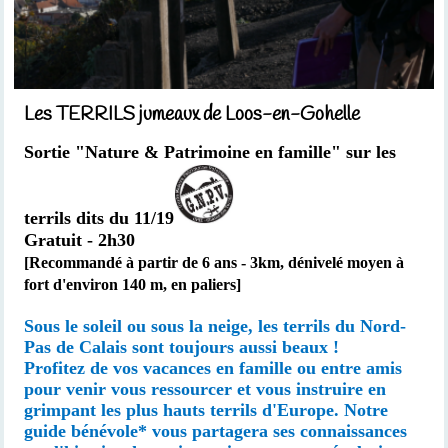
Les TERRILS jumeaux de Loos-en-Gohelle
Sortie "Nature & Patrimoine en famille" sur les
terrils dits du 11/19
Gratuit - 2h30
[Recommandé à partir de 6 ans -
3km,
dénivelé moyen à
fort d'environ 140 m, en paliers
]
Sous le soleil ou sous la neige, les terrils du Nord-
Pas de Calais sont toujours aussi beaux !
Profitez de vos vacances en famille ou entre amis
pour venir vous ressourcer et vous instruire en
grimpant les plus hauts terrils d'Europe. Notre
guide bénévole* vous partagera ses connaissances