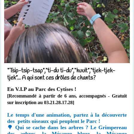
“Tsip-tsip-tsap”,“ti-du ti-du”,“huuit”,“tjek-tjek-
tjek”... A qui sont ces drôles de chants?
En V.I.P au Parc des Cytises !
[Recommandé à partir de 6 ans, accompagnés
- Gratuit
sur inscription au 03.21.28.17.28]
Le temps d'une animation, partez à la découverte
des petits oiseaux qui peuplent le Parc !
🌳 Qui se cache dans les arbres ? Le Grimpereau
des arbres, la Mésange bleue, la Mésange