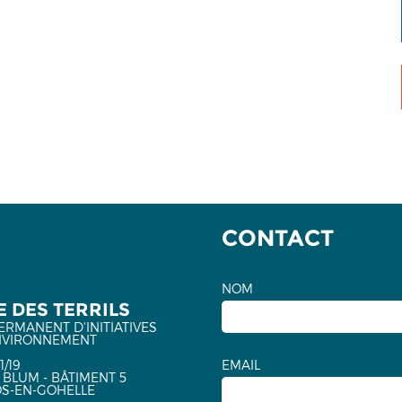
CONTACT
NOM
 DES TERRILS
ERMANENT D'INITIATIVES
NVIRONNEMENT
1/19
EMAIL
 BLUM - BÂTIMENT 5
OS-EN-GOHELLE