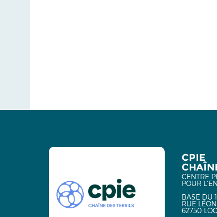
CPIE
CHAÎNE
CENTRE P
POUR L'E
BASE DU 1
RUE LÉON
62750 LO