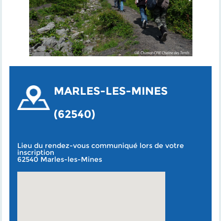
MARLES-LES-MINES
(62540)
Lieu du rendez-vous communiqué lors de votre
inscription
62540 Marles-les-Mines