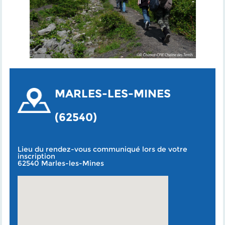
MARLES-LES-MINES
(62540)
Lieu du rendez-vous communiqué lors de votre
inscription
62540 Marles-les-Mines