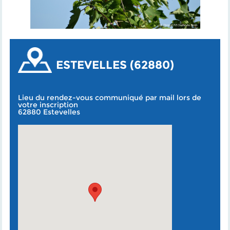
ESTEVELLES (62880)
Lieu du rendez-vous communiqué par mail lors de
votre inscription
62880 Estevelles