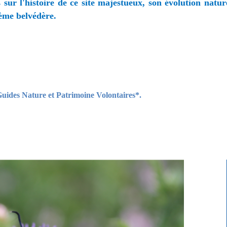
sur l'histoire de ce site majestueux, son évolution natur
ième belvédère.
 Guides Nature et Patrimoine Volontaires*.