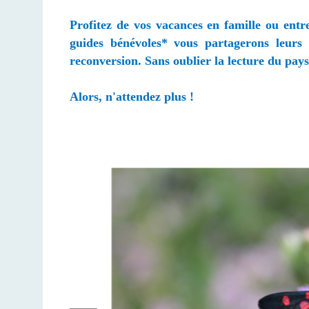
Profitez de vos vacances en famille ou entr
guides bénévoles* vous partagerons leurs 
reconversion. Sans oublier la lecture du pay
Alors, n'attendez plus !