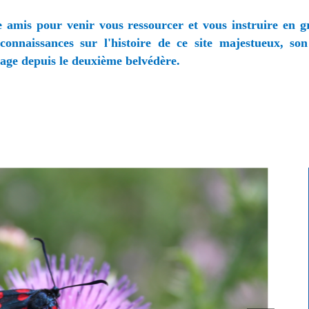
e amis pour venir vous ressourcer et vous instruire en g
connaissances sur l'histoire de ce site majestueux, son
sage depuis le deuxième belvédère.