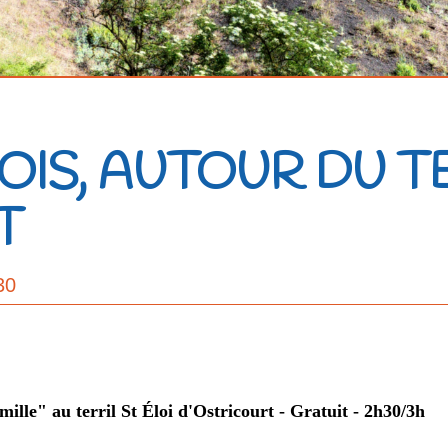
FOIS, AUTOUR DU T
T
30
ille" au terril St Éloi d'Ostricourt - Gratuit - 2h30/3h