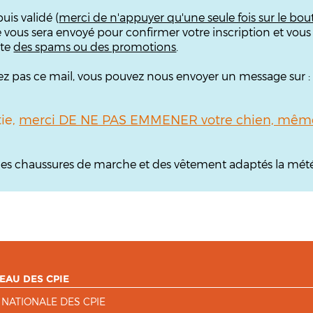
uis validé (
merci de n'appuyer qu'une seule fois sur le bou
e vous sera envoyé pour confirmer votre inscription et vous
îte
des spams ou des promotions
.
ouvez pas ce mail, vous pouvez nous envoyer un message sur 
tie,
merci DE NE PAS EMMENER votre chien, même 
, des chaussures de marche et des vêtement adaptés la mété
EAU DES CPIE
 NATIONALE DES CPIE