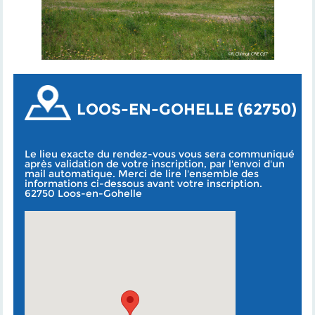
LOOS-EN-GOHELLE (62750)
Le lieu exacte du rendez-vous vous sera communiqué
après validation de votre inscription, par l'envoi d'un
mail automatique. Merci de lire l'ensemble des
informations ci-dessous avant votre inscription.
62750 Loos-en-Gohelle