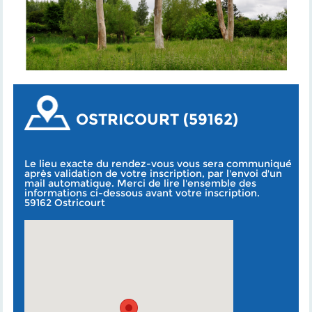
OSTRICOURT (59162)
Le lieu exacte du rendez-vous vous sera communiqué
après validation de votre inscription, par l'envoi d'un
mail automatique. Merci de lire l'ensemble des
informations ci-dessous avant votre inscription.
59162 Ostricourt