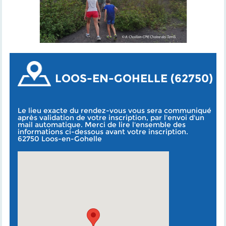
LOOS-EN-GOHELLE (62750)
Le lieu exacte du rendez-vous vous sera communiqué
après validation de votre inscription, par l'envoi d'un
mail automatique. Merci de lire l'ensemble des
informations ci-dessous avant votre inscription.
62750 Loos-en-Gohelle