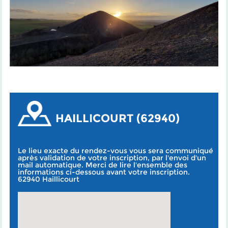
HAILLICOURT (62940)
Le lieu exacte du rendez-vous vous sera communiqué
après validation de votre inscription, par l'envoi d'un
mail automatique. Merci de lire l'ensemble des
informations ci-dessous avant votre inscription.
62940 Haillicourt