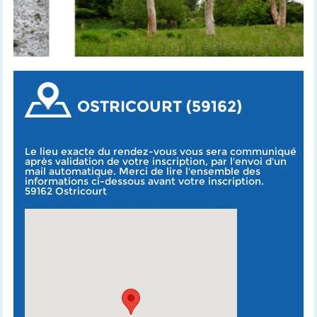
OSTRICOURT (59162)
Le lieu exacte du rendez-vous vous sera communiqué
après validation de votre inscription, par l'envoi d'un
mail automatique. Merci de lire l'ensemble des
informations ci-dessous avant votre inscription.
59162 Ostricourt