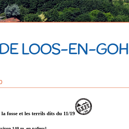
 DE LOOS-EN-GOH
0
 fosse et les terrils dits du 11/19
viron 140 m, en paliers]