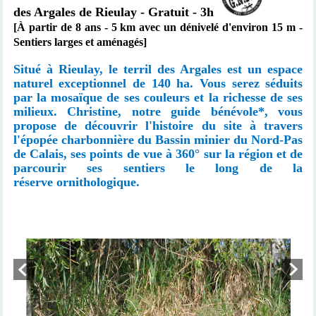
des Argales de Rieulay - Gratuit - 3h
[À partir de 8 ans - 5 km avec un dénivelé d'environ 15 m -
Sentiers larges et aménagés]
Situé à Rieulay, le terril des Argales est un espace
naturel exceptionnel de 140 ha. Vous serez séduits
par la mosaïque de ses couleurs et la richesse de ses
milieux. Christine
, notre guide bénévole*, vous
propose de découvrir l'histoire du site à travers
l'épopée charbonnière du Bassin minier du Nord-Pas
de Calais,
ses points de vue à 360° sur la région
et de
parcourir ses sentiers le long de la
réserve
ornithologique
.