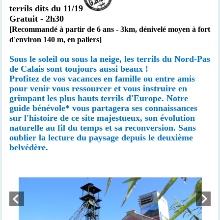
terrils dits du 11/19
Gratuit - 2h30
[Recommandé à partir de 6 ans -
3km,
dénivelé moyen à fort
d'environ 140 m, en paliers
]
Sous le soleil ou sous la neige, les terrils du Nord-Pas
de Calais sont toujours aussi beaux !
Profitez de vos vacances en famille ou entre amis
pour venir vous ressourcer et vous instruire en
grimpant les plus hauts terrils d'Europe. Notre
guide bénévole* vous partagera ses connaissances
sur l'histoire de ce site majestueux, son évolution
naturelle au fil du temps et sa reconversion. Sans
oublier la lecture du paysage depuis le deuxième
belvédère.