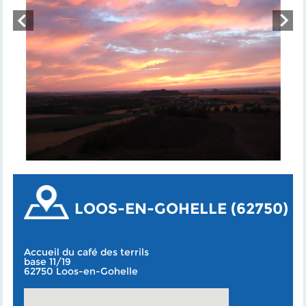
LOOS-EN-GOHELLE (62750)
Accueil du café des terrils
base 11/19
62750 Loos-en-Gohelle