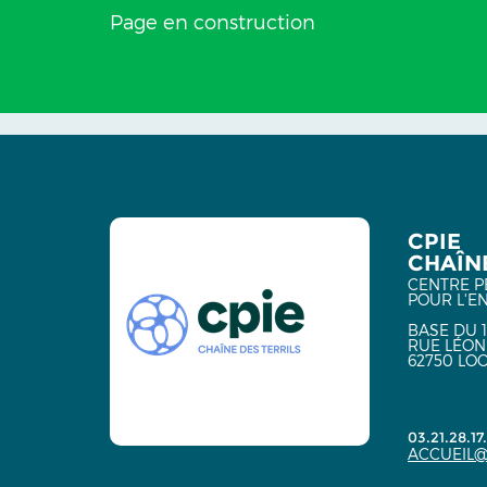
Page en construction
CPIE
CHAÎNE
CENTRE P
POUR L'E
BASE DU 1
RUE LÉON
62750 LO
03.21.28.17
ACCUEIL@