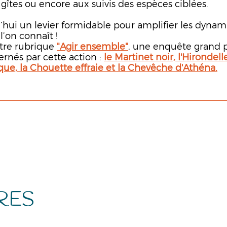
e gîtes ou encore aux suivis des espèces ciblées.
d’hui un levier formidable pour amplifier les dyna
l’on connaît !
otre rubrique
"Agir ensemble"
, une enquête grand p
ernés par cette action :
le Martinet noir, l'Hirondell
e, la Chouette effraie et la Chevêche d'Athéna.
RES