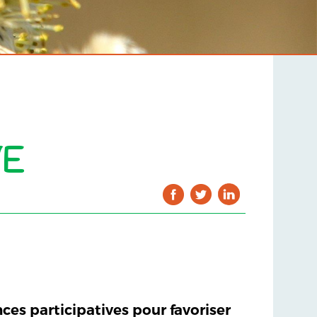
VE
ces participatives pour favoriser