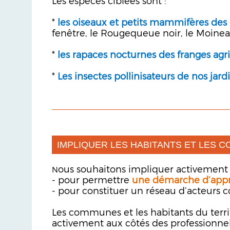
Les espèces ciblées sont :
*
les oiseaux et petits
mammifères
des 
fenêtre, le Rougequeue noir, le Moine
*
les rapaces nocturnes des franges agr
*
Les insectes pollinisateurs de nos jard
IMPLIQUER LES HABITANTS ET LES 
ous souhaitons impliquer activement l
N
- pour permettre
une démarche d’appr
- pour constituer un réseau d’acteurs
Les communes et les habitants du territ
activement aux côtés des professionnels